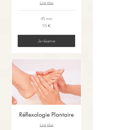
Lire plus
45 min
55
55 €
euros
Je réserve
Réflexologie Plantaire
Lire plus