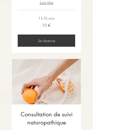
Lire plus
1 h 15 min
70
70 €
euros
Je réserve
Consultation de suivi
naturopathique